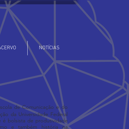
ACERVO
NOTÍCIAS
Escola de Comunicação e do
ão da Universidade Federal
é bolsista de produtividade
smo e também história na