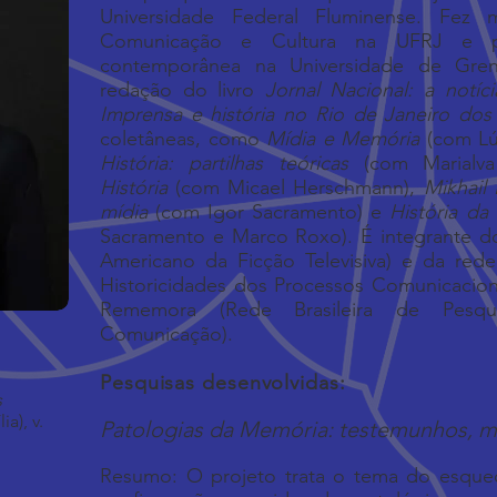
Universidade Federal Fluminense. Fez
Comunicação e Cultura na UFRJ e pó
contemporânea na Universidade de Greno
redação do livro
Jornal Nacional: a notíci
Imprensa e história no Rio de Janeiro dos
coletâneas, como
Mídia e Memória
(com Lúc
História: partilhas teóricas
(com Marialva
História
(com Micael Herschmann),
Mikhail 
mídia
(com Igor Sacramento) e
História da 
Sacramento e Marco Roxo). É integrante do
Americano da Ficção Televisiva) e da rede
Historicidades dos Processos Comunicacio
Rememora (Rede Brasileira de Pesq
Comunicação).
Pesquisas desenvolvidas:
s
a), v.
Patologias da Memória: testemunhos, mí
Resumo: O projeto trata o tema do esque