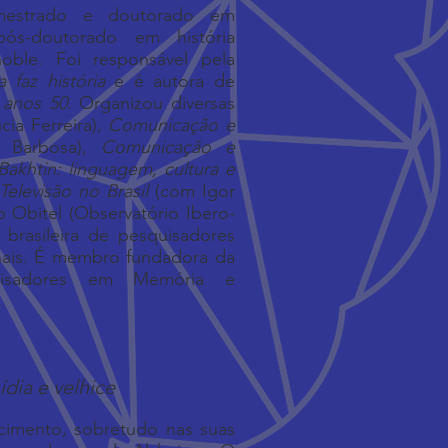
 mestrado e doutorado em
s-doutorado em história
ble. Foi responsável pela
a faz história
e é autora de
 anos 50
. Organizou diversas
ia Ferreira),
Comunicação e
 Barbosa),
Comunicação e
Bakhtin: linguagem, cultura e
Televisão no Brasil
(com Igor
 Obitel (Observatório Ibero-
 brasileira de pesquisadores
nais. É membro fundadora da
uisadores em Memória e
dia e velhice
cimento, sobretudo nas suas