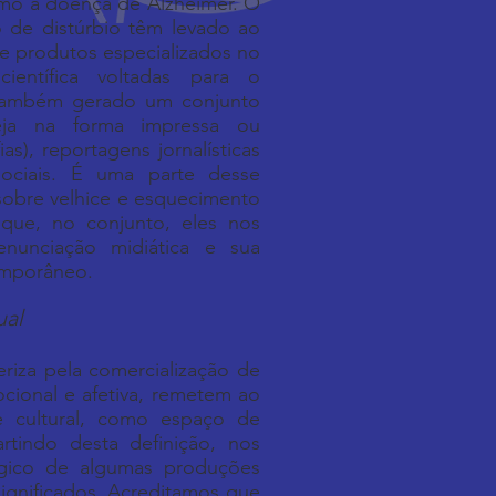
omo a doença de Alzheimer. O
 de distúrbio têm levado ao
e produtos especializados no
ientífica voltadas para o
também gerado um conjunto
 seja na forma impressa ou
ias), reportagens jornalísticas
ociais. É uma parte desse
sobre velhice e esquecimento
 que, no conjunto, eles nos
nunciação midiática e sua
emporâneo.
ual
riza pela comercialização de
cional e afetiva, remetem ao
 e cultural, como espaço de
rtindo desta definição, nos
lgico de algumas produções
significados. Acreditamos que