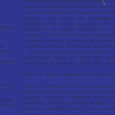
configurações consideradas patológicas, c
medo e a angústia que envolvem esse tipo
:
surgimento de uma quantidade expressiva d
v. 37,
assunto, como revista de divulgação c
aconselhamento do grande público. Têm 
ampo/art
significativo de relatos testemunhais,
audiovisual. São livros (inclusive autobiograf
e vídeos pessoais postados em redes s
conjunto de textos - focados nas questões 
es
ampo, v.
- que pretendemos analisar. Acreditamos
dizem muito sobre um certo tipo de e
ampo/art
articulação com a memória no mundo cont
Mercado da nostalgia e cultura audiovis
Ciências
Resumo: O mercado da nostalgia se caracte
 n.1, p.
objetos e narrativas que, de uma forma emo
passado, seja como referência histórica
evistas/
experiência ou como modelo estético. Pa
e/view/1
propomos a refletir sobre o apelo nostá
televisivas e cinematográficas e sobre seus 