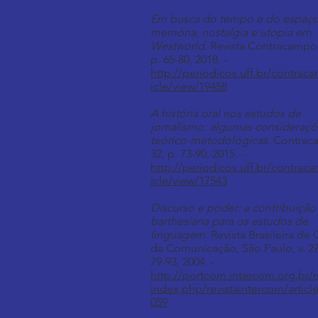
Em busca do tempo e do espaço
memória, nostalgia e utopia em
Westworld
. Revista Contracampo, 
p. 65-80, 2018. -
http://periodicos.uff.br/contrac
icle/view/19458
A história oral nos estudos de
jornalismo: algumas consideraçõ
teórico-metodológicas
. Contrac
32, p. 73-90, 2015. -
http://periodicos.uff.br/contrac
icle/view/17543
Discurso e poder: a contribuição
barthesiana para os estudos de
linguagem
. Revista Brasileira de 
da Comunicação, São Paulo, v. 27,
79-93, 2004. -
http://portcom.intercom.org.br/r
index.php/revistaintercom/articl
059