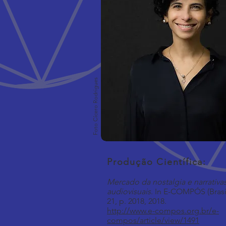
Foto Cícero Rodrigues
Produção Científica:
Mercado da nostalgia e narrativa
audiovisuais
. In E-COMPÓS (Brasíli
21, p. 2018, 2018.
http://www.e-compos.org.br/e-
compos/article/view/1491