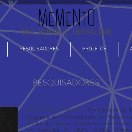
PESQUISADORES
PROJETOS
PESQUISADORES
Ana Paula Goulart .
É professora da 
Programa de Pós-Graduação em Comunicaç
do Rio de Janeiro. Coordena o Memento e 
em pesquisa do CNPq. Cursou jornali